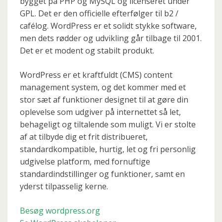
bygget
på PHP
og
MySQL
og licenseret
under
GPL
.
Det
er den officielle
efterfølger til
b2
/
cafélog
.
WordPress
er
et solidt stykke
software
,
men
dets
rødder og
udvikling
går tilbage til
2001.
Det er
et modent
og
stabilt produkt
.
WordPress
er et kraftfuldt
(CMS)
content
management system
,
og
det kommer med et
stor
sæt af
funktioner designet til at
gøre din
oplevelse
som udgiver
på internettet
så let
,
behageligt
og tiltalende
som muligt.
Vi er
stolte
af at tilbyde
dig
et
frit distribueret
,
standardkompatible
, hurtig,
let og fri
personlig
udgivelse
platform
,
med
fornuftige
standardindstillinger
og funktioner
,
samt
en
yderst
tilpasselig
kerne
.
Besøg wordpress.org