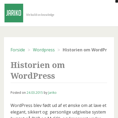
Skip
to
content
>
>
Forside
Wordpress
Historien om WordPress
Historien om
WordPress
Posted on
24.03.2015
by
Jariko
WordPress
blev født ud af
et ønske om
at lave et
elegant
, sikkert og
personlige
udgivelse
system