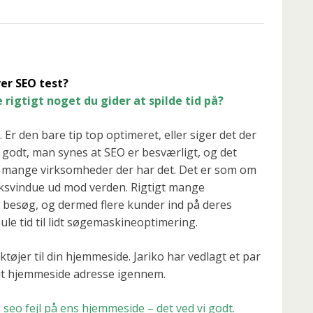
ver SEO test?
rigtigt noget du gider at spilde tid på?
r den bare tip top optimeret, eller siger det der
o godt, man synes at SEO er besværligt, og det
igt mange virksomheder der har det. Det er som om
iksvindue ud mod verden. Rigtigt mange
 besøg, og dermed flere kunder ind på deres
ule tid til lidt søgemaskineoptimering.
tøjer til din hjemmeside. Jariko har vedlagt et par
dit hjemmeside adresse igennem.
e seo fejl på ens hjemmeside – det ved vi godt.