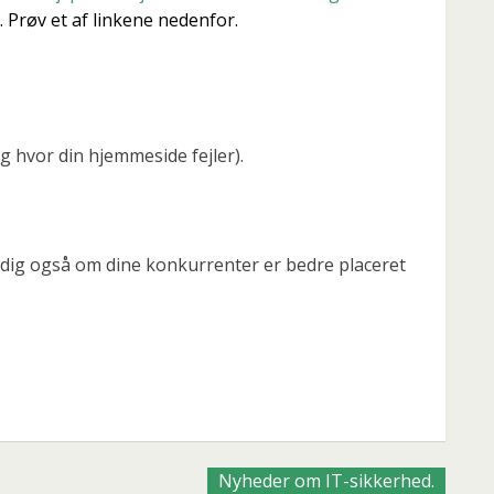
 Prøv et af linkene nedenfor.
ig hvor din hjemmeside fejler).
r dig også om dine konkurrenter er bedre placeret
Nyheder om IT-sikkerhed.