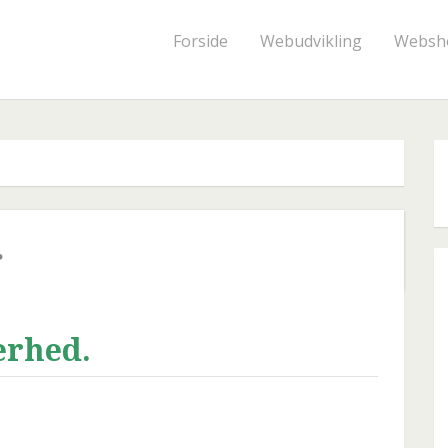
Forside
Webudvikling
Websh
r
erhed.